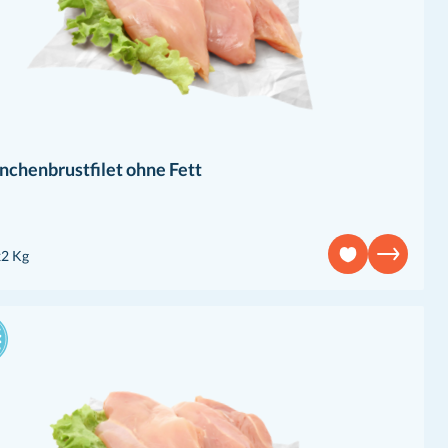
chenbrustfilet ohne Fett
x2 Kg