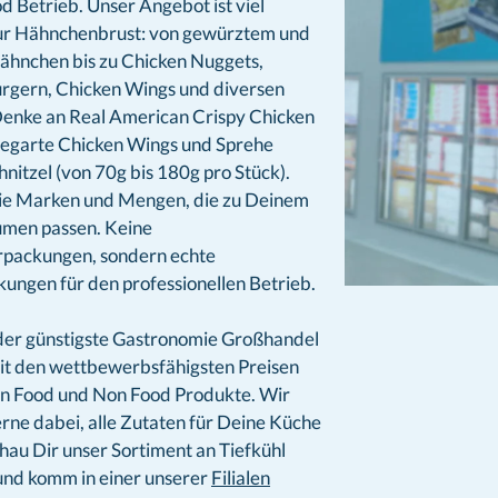
d Betrieb. Unser Angebot ist viel
nur Hähnchenbrust: von gewürztem und
ähnchen bis zu Chicken Nuggets,
gern, Chicken Wings und diversen
Denke an Real American Crispy Chicken
gegarte Chicken Wings und Sprehe
itzel (von 70g bis 180g pro Stück).
ie Marken und Mengen, die zu Deinem
umen passen. Keine
packungen, sondern echte
ungen für den professionellen Betrieb.
der günstigste Gastronomie Großhandel
Mit den wettbewerbsfähigsten Preisen
ten Food und Non Food Produkte. Wir
erne dabei, alle Zutaten für Deine Küche
chau Dir unser Sortiment an Tiefkühl
und komm in einer unserer
Filialen