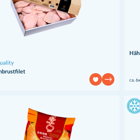
Hähn
uality
brustfilet
ca. 6