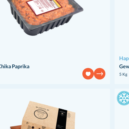
Hap
Chika Paprika
Gew
5 Kg