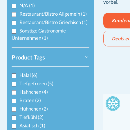
vorbei.
N/A
(1)
Restaurant/Bistro Allgemein
(1)
Kundenk
Restaurant/Bistro Griechisch
(1)
Sonstige Gastronomie-
Unternehmen
(1)
Deals e
Product Tags
Halal
(6)
Tiefgefroren
(5)
Hähnchen
(4)
Braten
(2)
Hühnchen
(2)
Tiefkühl
(2)
Asiatisch
(1)