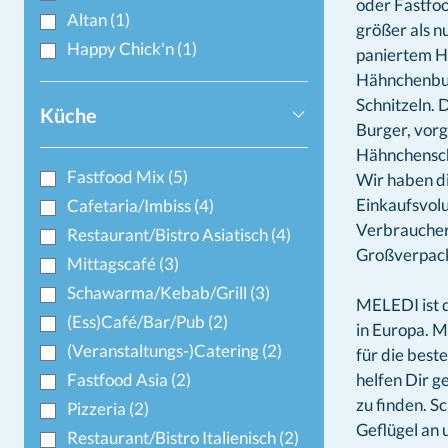
oder Fastfoo
Altan
(1)
größer als 
Happy Chick'n
(1)
paniertem H
Hähnchenbur
Schnitzeln. 
Küche
Burger, vor
Hähnchenschn
Fastfood Mix
(5)
Wir haben d
Einkaufsvol
Cafetaria/Imbiss
(4)
Verbraucher
Restaurant/Bistro Asiatisch
(4)
Großverpack
Mittagscafé
(3)
Schawarma/Kebab/Grill
(3)
MELEDI ist 
(Ess)Café/Bar/Pub
(2)
in Europa. 
(Veranstaltungs-)Catering
(2)
für die bes
Fastfood Asia
(2)
helfen Dir g
zu finden. S
Pizzeria
(2)
Geflügel an 
Restaurant/Bistro Italienisch
(2)