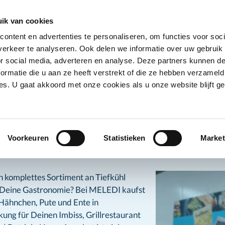
Deals erhalten
Kunde werden
Filialen
Über
ik van cookies
ontent en advertenties te personaliseren, om functies voor soci
dukte
Trockenware
Kühlprodukte
Getränke
N
erkeer te analyseren. Ook delen we informatie over uw gebruik
Untermenü für Kategorie Tiefkühlprodukte anze
Untermenü für Kategorie Trocke
Untermenü für 
Unt
or social media, adverteren en analyse. Deze partners kunnen 
ormatie die u aan ze heeft verstrekt of die ze hebben verzameld
s. U gaat akkoord met onze cookies als u onze website blijft ge
efkühlprodukte
Geflügel
ügel
Voorkeuren
Statistieken
Market
n komplettes Sortiment an Tiefkühl
r Deine Gastronomie? Bei MELEDI kaufst
Hähnchen, Pute und Ente in
ng für Deinen Imbiss, Grillrestaurant