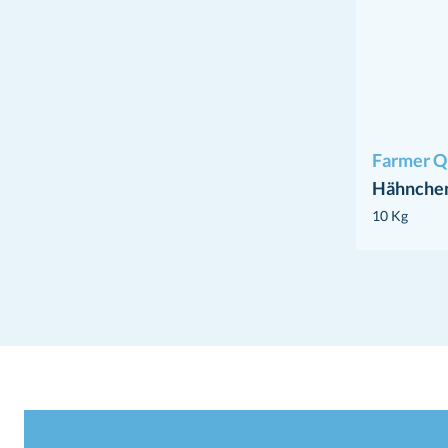
Farmer Q
Hähnchenb
10 Kg