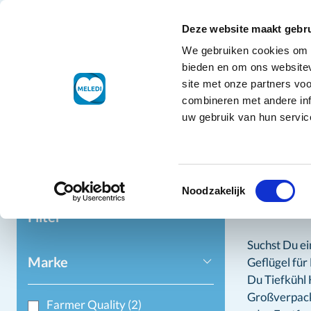
Skip to Content
+49 3221 2288511
Kundendienst
Deze website maakt gebru
We gebruiken cookies om c
Tiefkühlpro
bieden en om ons websitev
site met onze partners vo
combineren met andere inf
uw gebruik van hun service
Home
Ti
Toestemmingsselectie
Gefl
Noodzakelijk
Filter
Suchst Du ei
Marke
Geflügel fü
Du Tiefkühl 
Großverpacku
Farmer Quality
(2)