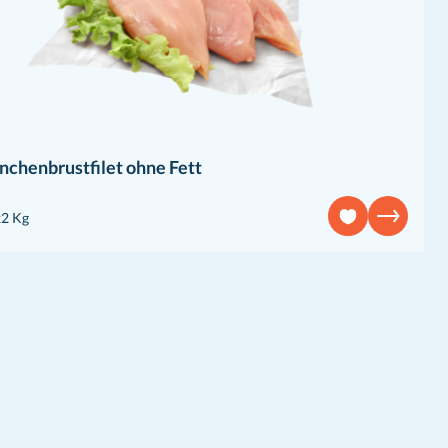
chenbrustfilet ohne Fett
x2 Kg