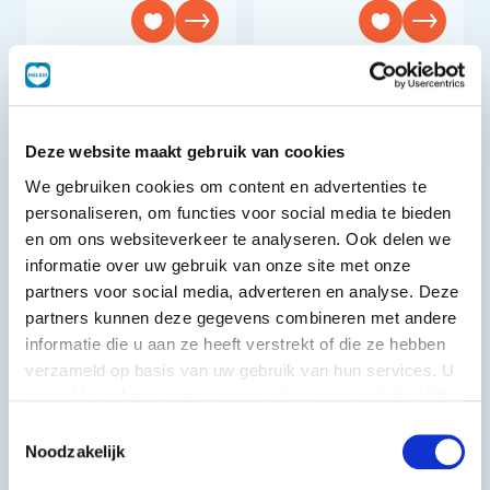
Deze website maakt gebruik van cookies
We gebruiken cookies om content en advertenties te
personaliseren, om functies voor social media te bieden
en om ons websiteverkeer te analyseren. Ook delen we
informatie over uw gebruik van onze site met onze
partners voor social media, adverteren en analyse. Deze
partners kunnen deze gegevens combineren met andere
informatie die u aan ze heeft verstrekt of die ze hebben
verzameld op basis van uw gebruik van hun services. U
Diamond Pack
Diamond Pack
gaat akkoord met onze cookies als u onze website blijft
Pizzabox
Pizzabox
gebruiken.
Toestemmingsselectie
26x26x4cm
32x32x4cm
Noodzakelijk