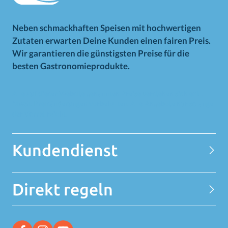
Neben schmackhaften Speisen mit hochwertigen
Zutaten erwarten Deine Kunden einen fairen Preis.
Wir garantieren die günstigsten Preise für die
besten Gastronomieprodukte.
Alle auf dieser Website genannten Preise verstehen sich exkl.
MwSt. Preisänderungen vorbehalten. Alle Angebote nur solange
der Vorrat reicht.
Kundendienst
Kontakt
Direkt regeln
Datenschutzerklärung
Über MELEDI
Kundenkarte beantragen
MELEDI Filialen