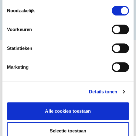
Döner & Grill
Fast Food
gebruiken.
Toestemmingsselectie
Noodzakelijk
Mehr sehen
Voorkeuren
Statistieken
Kunde werden
Marketing
Details tonen
Alle cookies toestaan
Selectie toestaan