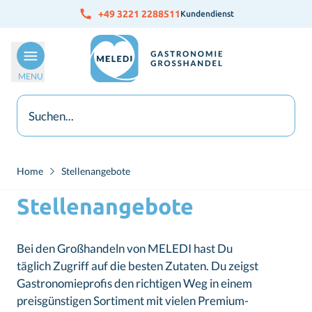
Skip to Content
+49 3221 2288511
Kundendienst
MENU
Home
Stellenangebote
Stellenangebote
Bei den Großhandeln von MELEDI hast Du
täglich Zugriff auf die besten Zutaten. Du zeigst
Gastronomieprofis den richtigen Weg in einem
preisgünstigen Sortiment mit vielen Premium-