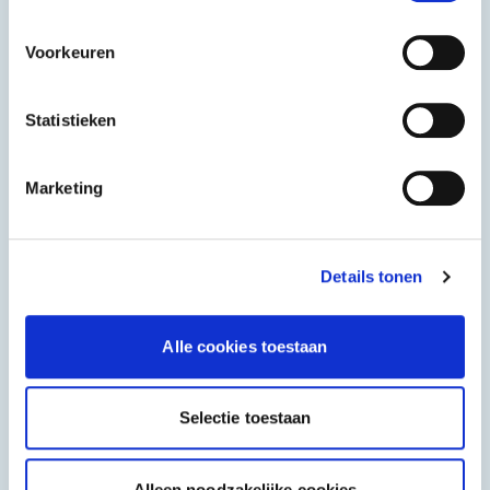
100 St
65 St
Voorkeuren
Statistieken
Marketing
Details tonen
Alle cookies toestaan
Kaffee Becher
Salatbehälte
Selectie toestaan
80 St
50 St
Alleen noodzakelijke cookies