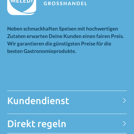
Neben schmackhaften Speisen mit hochwertigen
Zutaten erwarten Deine Kunden einen fairen Preis.
Wir garantieren die günstigsten Preise für die
besten Gastronomieprodukte.
Alle auf dieser Website genannten Preise verstehen sich exkl.
MwSt. Preisänderungen vorbehalten. Alle Angebote nur solange
der Vorrat reicht.
Kundendienst
Kontakt
Direkt regeln
Datenschutzerklärung
Über MELEDI