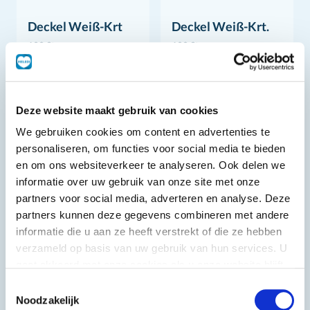
Deckel Weiß-Krt
Deckel Weiß-Krt.
100 St
100 St
Deze website maakt gebruik van cookies
We gebruiken cookies om content en advertenties te
personaliseren, om functies voor social media te bieden
en om ons websiteverkeer te analyseren. Ook delen we
informatie over uw gebruik van onze site met onze
partners voor social media, adverteren en analyse. Deze
partners kunnen deze gegevens combineren met andere
informatie die u aan ze heeft verstrekt of die ze hebben
verzameld op basis van uw gebruik van hun services. U
gaat akkoord met onze cookies als u onze website blijft
gebruiken.
Toestemmingsselectie
Deckel Weiß-Krt.
Kaffeebecher
Noodzakelijk