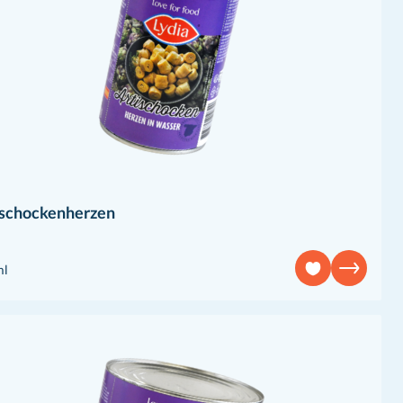
ischockenherzen
ml