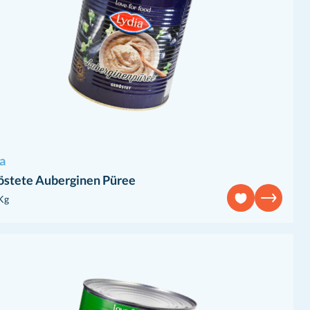
a
östete Auberginen Püree
Kg