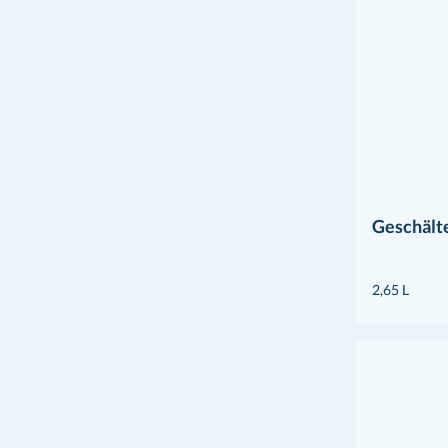
Geschält
2,65 L