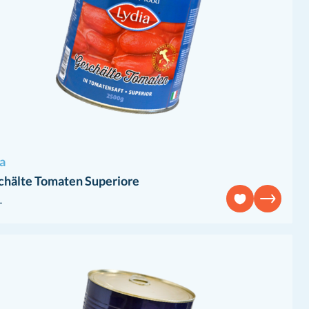
a
chälte Tomaten Superiore
L