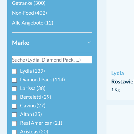
Getränke
(300)
Non-Food
(402)
Alle Angebote
(12)
Marke
Lydia
(139)
Lydia
Diamond Pack
(114)
Röstzwie
Larissa
(38)
1 Kg
Berteletti
(29)
Cavino
(27)
Altan
(25)
Real American
(21)
Aristeas
(20)