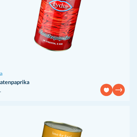
a
atenpaprika
L