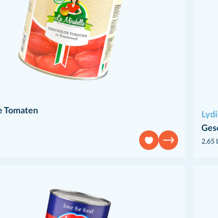
e Tomaten
Lydi
Ges
2,65 