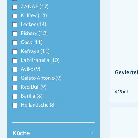
ZANAE
(17)
Killifey
(14)
Lecker
(14)
Fishery
(12)
Cock
(11)
Kefraya
(11)
La Mirabella
(10)
Aviko
(9)
Gevierte
Gelato Antonio
(9)
Red Bull
(9)
425 ml
Barilla
(8)
Hollandsche
(8)
Mehr zeigen+
Küche