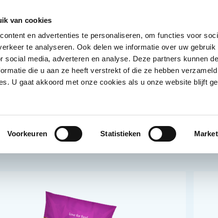
Deals erhalten
Kunde werden
Filialen
Über
ik van cookies
ontent en advertenties te personaliseren, om functies voor soci
dukte
Trockenware
Kühlprodukte
Getränke
N
erkeer te analyseren. Ook delen we informatie over uw gebruik
Untermenü für Kategorie Tiefkühlprodukte anze
Untermenü für Kategorie Trocke
Untermenü für 
Unt
or social media, adverteren en analyse. Deze partners kunnen 
ormatie die u aan ze heeft verstrekt of die ze hebben verzameld
s. U gaat akkoord met onze cookies als u onze website blijft ge
Voorkeuren
Statistieken
Market