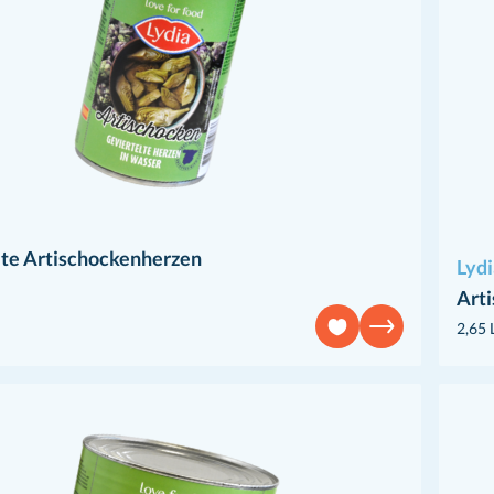
lte Artischockenherzen
Lydi
Art
2,65 