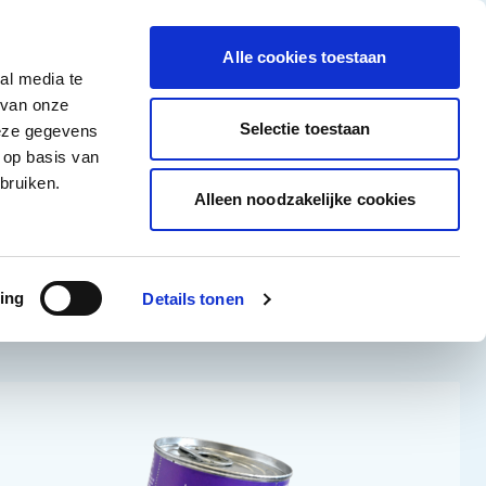
 MELEDI
Stellenangebote
Häufig gestellte Fragen
Kontakt
Facebook li
Instagram
YouTu
Alle cookies toestaan
al media te
on-Food
Alle Angebote
 van onze
igen
nware anzeigen
Kategorie Kühlprodukte anzeigen
ermenü für Kategorie Getränke anzeigen
Untermenü für Kategorie Non-Food anzeigen
Selectie toestaan
deze gegevens
 op basis van
Kunde werden
bruiken.
Alleen noodzakelijke cookies
Sort By:
ing
Details tonen