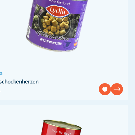
a
ischockenherzen
L