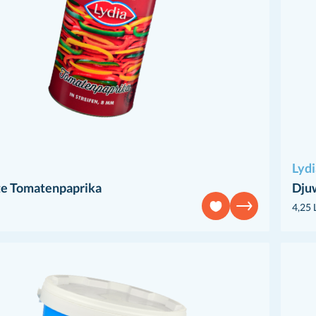
Lydi
e Tomatenpaprika
Dju
4,25 