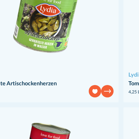
Lydi
lte Artischockenherzen
Tom
4,25 