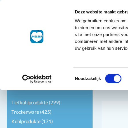
Skip to Content
+49 3221 2288511
Kundendienst
Deze website maakt gebru
We gebruiken cookies om c
Tiefkühlpro
bieden en om ons websitev
site met onze partners vo
combineren met andere inf
uw gebruik van hun service
Filter
Toestemmingsselectie
Noodzakelijk
Kategorie
Tiefkühlprodukte
(299)
Trockenware
(425)
Kühlprodukte
(171)