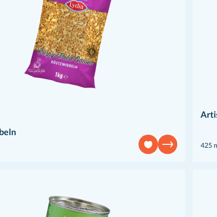
Art
beln
425 