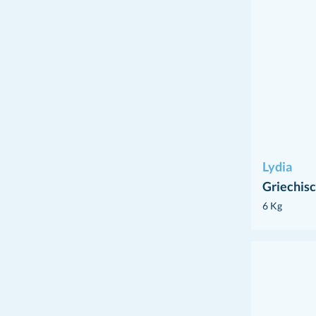
Lydia
Griechis
6 Kg