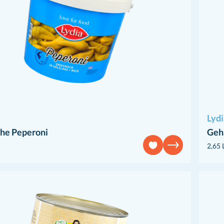
Lydi
che Peperoni
Geh
2,65 