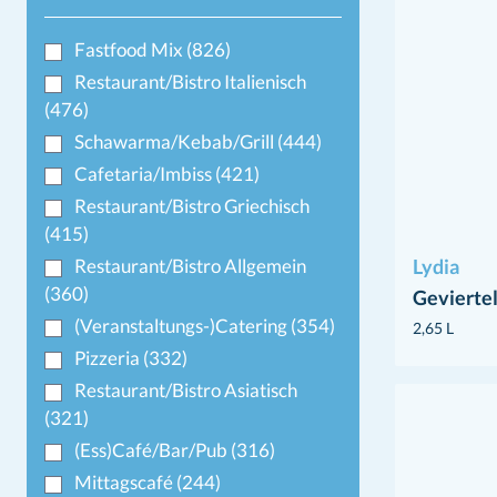
Fastfood Mix
(826)
Restaurant/Bistro Italienisch
(476)
Schawarma/Kebab/Grill
(444)
Cafetaria/Imbiss
(421)
Restaurant/Bistro Griechisch
(415)
Restaurant/Bistro Allgemein
Lydia
(360)
Gevierte
(Veranstaltungs-)Catering
(354)
2,65 L
Pizzeria
(332)
Restaurant/Bistro Asiatisch
(321)
(Ess)Café/Bar/Pub
(316)
Mittagscafé
(244)