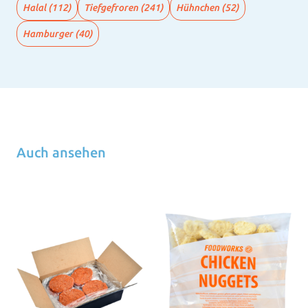
Halal
(112)
Tiefgefroren
(241)
Hühnchen
(52)
Hamburger
(40)
Auch ansehen