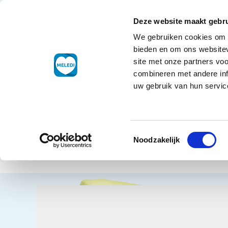
Skip to Content
+49 3221 2288511
Kundendienst
Deze website maakt gebru
We gebruiken cookies om c
Tiefkühlpro
bieden en om ons websitev
site met onze partners vo
combineren met andere inf
uw gebruik van hun service
Home
Wei
Toestemmingsselectie
Mehl
Zurück zur Übersicht
Noodzakelijk