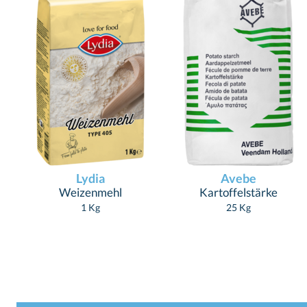
Lydia
Avebe
Weizenmehl
Kartoffelstärke
1 Kg
25 Kg