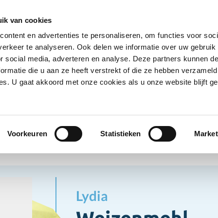
Deals erhalten
Kunde werden
Filialen
Über
ik van cookies
ontent en advertenties te personaliseren, om functies voor soci
dukte
Trockenware
Kühlprodukte
Getränke
N
erkeer te analyseren. Ook delen we informatie over uw gebruik
Untermenü für Kategorie Tiefkühlprodukte anze
Untermenü für Kategorie Trocke
Untermenü für 
Unt
or social media, adverteren en analyse. Deze partners kunnen 
ormatie die u aan ze heeft verstrekt of die ze hebben verzameld
s. U gaat akkoord met onze cookies als u onze website blijft ge
zenmehl
/Teigwaren
Voorkeuren
Statistieken
Market
Lydia