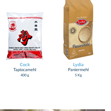
Cock
Lydia
Tapiocamehl
Paniermehl
400 g
5 Kg