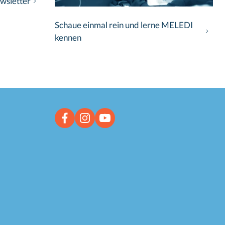
wsletter
Schaue einmal rein und lerne MELEDI
kennen
Facebook link
Instagram link
YouTube link