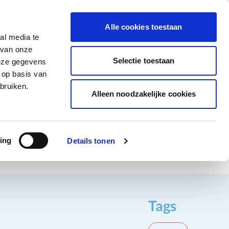
 MELEDI
Stellenangebote
Häufig gestellte Fragen
Kontakt
Facebook li
Instagram
YouTu
Alle cookies toestaan
al media te
on-Food
Alle Angebote
 van onze
igen
nware anzeigen
Kategorie Kühlprodukte anzeigen
ermenü für Kategorie Getränke anzeigen
Untermenü für Kategorie Non-Food anzeigen
Selectie toestaan
deze gegevens
 op basis van
Kunde werden
bruiken.
Alleen noodzakelijke cookies
ing
Details tonen
Tags